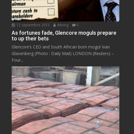
12 septembre 2015
Mining
0
As fortunes fade, Glencore moguls prepare
to up their bets
Glencore’s CEO and South African born mogul Ivan
Glasenberg (Photo : Daily Mail) LONDON (Reuters) –
Four...