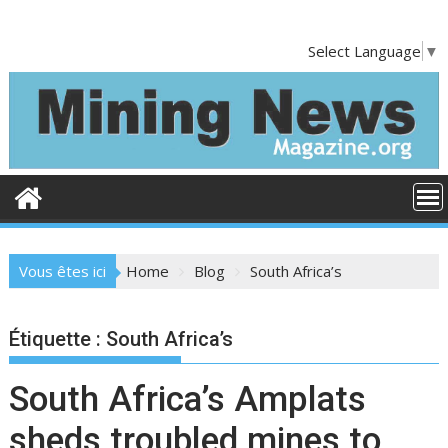
S
k
Select Language
▼
i
p
t
o
c
o
n
t
e
Vous êtes ici
Home
Blog
South Africa’s
n
t
Étiquette :
South Africa’s
South Africa’s Amplats
sheds troubled mines to