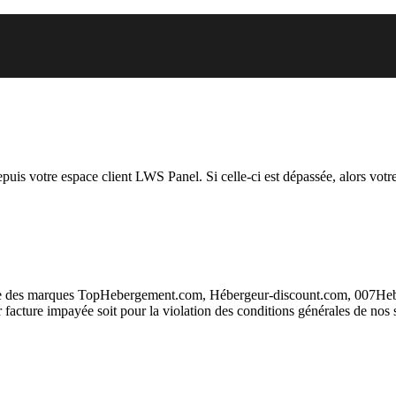
.org auquel vous essayez d’accé
depuis votre espace client LWS Panel. Si celle-ci est dépassée, alors votre
taire des marques TopHebergement.com, Hébergeur-discount.com, 007H
ur facture impayée soit pour la violation des conditions générales de nos 