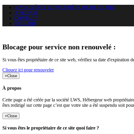
SI VOUS ÊTES LE PROPRIÉTAIRE DE CE SITE
A PROPOS
CONTACT
ENGLISH
Le site web miningnewsmagazine
Blocage pour service non renouvelé :
Si vous êtes propriétaire de ce site web, vérifiez sa date d'expiration 
Cliquez ici pour renouveler
×
Close
À propos
Cette page a été créée par la société LWS, Hébergeur web proprié
êtes redirigé sur cette page c’est que votre site a été suspendu soit po
×
Close
Si vous êtes le propriétaire de ce site quoi faire ?