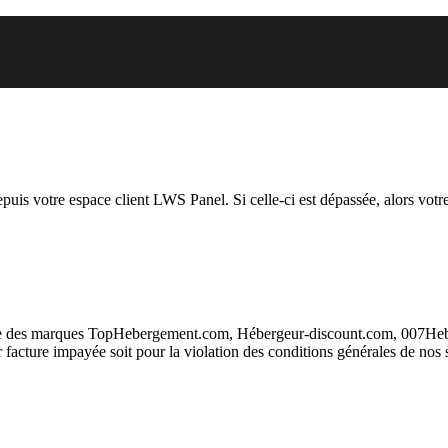
.org auquel vous essayez d’accé
depuis votre espace client LWS Panel. Si celle-ci est dépassée, alors votre
taire des marques TopHebergement.com, Hébergeur-discount.com, 007H
ur facture impayée soit pour la violation des conditions générales de nos 