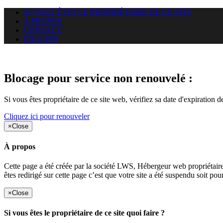
SI VOUS ÊTES LE PROPRIÉTAIRE DE CE SITE
A PROPOS
CONTACT
ENGLISH
Le site web miningnewsmagazine
Blocage pour service non renouvelé :
Si vous êtes propriétaire de ce site web, vérifiez sa date d'expiration 
Cliquez ici pour renouveler
×
Close
À propos
Cette page a été créée par la société LWS, Hébergeur web proprié
êtes redirigé sur cette page c’est que votre site a été suspendu soit po
×
Close
Si vous êtes le propriétaire de ce site quoi faire ?