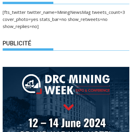
[fts_twitter twitter_name=MiningNewsMag tweets_count=3
cover_photo=yes stats_bar=no show_retweets=no
show_replies=no]
PUBLICITÉ