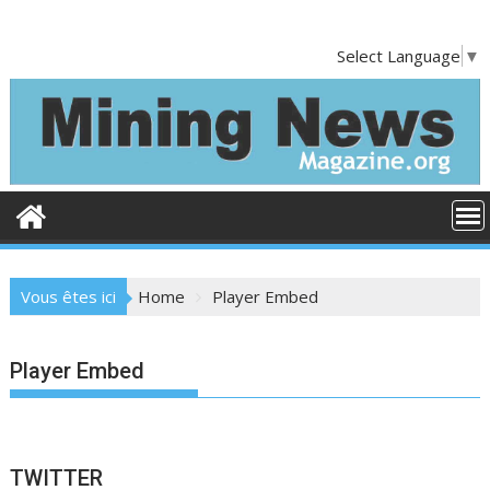
S
k
Select Language
▼
i
p
t
o
c
o
n
t
e
Vous êtes ici
Home
Player Embed
n
t
Player Embed
TWITTER